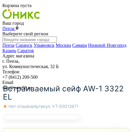
Корзина пуста
Ваш город
Пенза
Выберите свой регион
Пенза
Саранск
Ульяновск
Москва
Самара
Нижний Новгород
Казань
Саратов
Адрес магазина
г. Пенза,
ул. Коммунистическая, 32 Б
Телефон
+7 (8412) 200-500
Email
Встраиваемый сейф AW-1 3322
sale@onix58.ru
EL
★ Нет отзывов
Артикул:
УТ-00012671