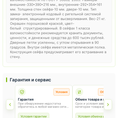
внешние-330*390*216 мм., внутренние-292*354*161
мм. Толщина стен сейфа-10 мм. двери-10 мм. Тип
замка- электронный кодовый с ригельной системой
запирания, защищенными от высверливания. Вес-21 кг.
Окрашен порошковой краской, цвет-
белый структурированный. В сейфах 1 класса
взломостойкости рекомендуется хранить документы,
ценности, и денежные средства до 600 тысяч рублей.
Дверные петли усиленны, с углом открывания в 90
градусов. Внутри сейфа имеется металлическая полка.
Конструкция сейфа предусматривает его встраивание в
стену.
Гарантия и сервис
Условия
Обмен и во
Гарантия
Обмен товара и возврат
При обнаружении недостатка
Срок и условия зависят от
обратитесь в любой магазин сети
категории товара и способа
«Оникс». Условия гарантии зависят
покупки. Для обмена или воз
от товара и соблюдения правил
сохраните товарный вид, упа
эксплуатации.
и чек.
Условия гарантии
Условия обмена и возврат