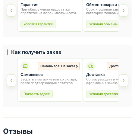
Гарантия
Обмен товара и возврат
При обнаружении недостатка
Срок и условия зависят от
обратитесь в любой магазин сети
категории товара и способа
«Оникс». Условия гарантии зависят
покупки. Для обмена или воз
от товара и соблюдения правил
сохраните товарный вид, упа
эксплуатации.
и чек.
Условия гарантии
Условия обмена и возврат
Как получить заказ
Самовывоз: На заказ
Доставка: На з
Самовывоз
Доставка
Забрать в магазине или со склада,
Согласуем дату и условия по
после подтверждения остатков
оформления заказа.
товара.
Показать адрес
Условия доставки
Отзывы