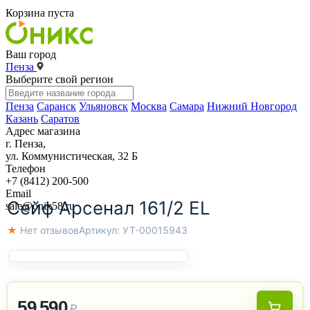
Корзина пуста
Ваш город
Пенза
Выберите свой регион
Пенза
Саранск
Ульяновск
Москва
Самара
Нижний Новгород
Казань
Саратов
Адрес магазина
г. Пенза,
ул. Коммунистическая, 32 Б
Телефон
+7 (8412) 200-500
Email
Сейф Арсенал 161/2 EL
sale@onix58.ru
★ Нет отзывов
Артикул:
УТ-00015943
59 590
₽