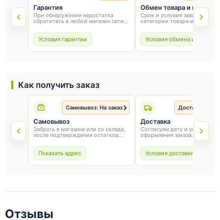
Гарантия
Обмен товара и возврат
При обнаружении недостатка
Срок и условия зависят от
обратитесь в любой магазин сети
категории товара и способа
«Оникс». Условия гарантии зависят
покупки. Для обмена или воз
от товара и соблюдения правил
сохраните товарный вид, упа
эксплуатации.
и чек.
Условия гарантии
Условия обмена и возврат
Как получить заказ
Самовывоз: На заказ
Доставка: На з
Самовывоз
Доставка
Забрать в магазине или со склада,
Согласуем дату и условия по
после подтверждения остатков
оформления заказа.
товара.
Показать адрес
Условия доставки
Отзывы