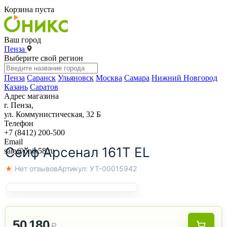
Корзина пуста
Ваш город
Пенза
Выберите свой регион
Пенза
Саранск
Ульяновск
Москва
Самара
Нижний Новгород
Казань
Саратов
Адрес магазина
г. Пенза,
ул. Коммунистическая, 32 Б
Телефон
+7 (8412) 200-500
Email
Сейф Арсенал 161Т EL
sale@onix58.ru
★ Нет отзывов
Артикул:
УТ-00015942
50 180
₽