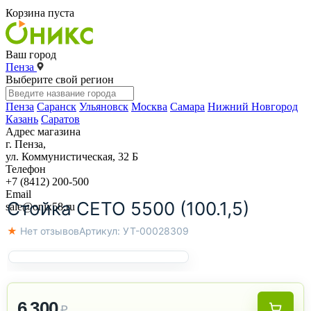
Корзина пуста
Ваш город
Пенза
Выберите свой регион
Пенза
Саранск
Ульяновск
Москва
Самара
Нижний Новгород
Казань
Саратов
Адрес магазина
г. Пенза,
ул. Коммунистическая, 32 Б
Телефон
+7 (8412) 200-500
Email
Стойка СЕТО 5500 (100.1,5)
sale@onix58.ru
★ Нет отзывов
Артикул:
УТ-00028309
6 300
₽