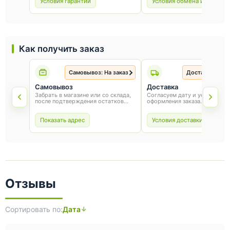
эксплуатации.
и чек.
Условия гарантии
Условия обмена и возврат
Как получить заказ
Самовывоз: На заказ
Доставка: На з
Самовывоз
Доставка
Забрать в магазине или со склада,
Согласуем дату и условия по
после подтверждения остатков
оформления заказа.
товара.
Показать адрес
Условия доставки
Отзывы
Сортировать по:
Дата